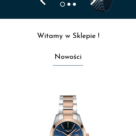
navigate_before
navigate_next
Witamy w Sklepie !
Nowości