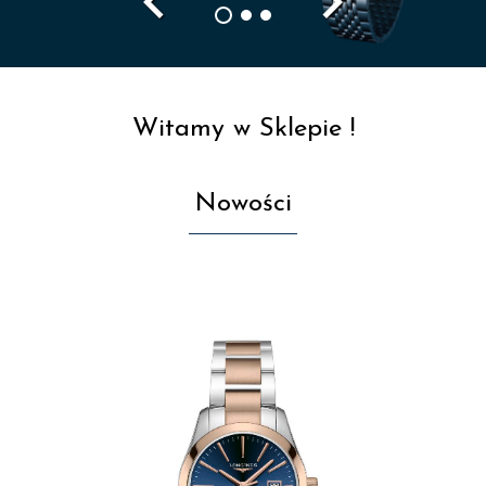
navigate_before
navigate_next
Witamy w Sklepie !
Nowości