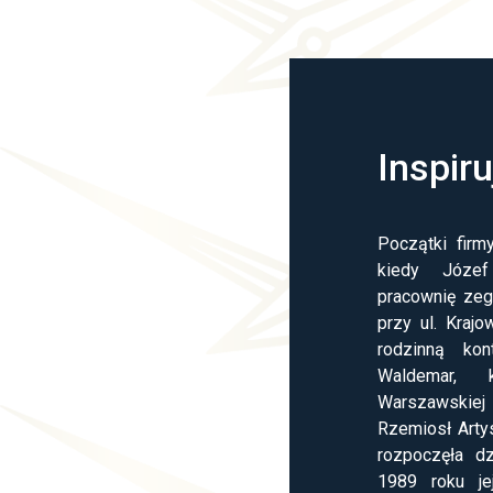
Inspir
Początki firmy
kiedy Józef
pracownię ze
przy ul. Krajo
rodzinną kon
Waldemar, 
Warszawski
Rzemiosł Arty
rozpoczęła dz
1989 roku je