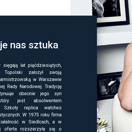
uje nas sztuka
 sięgają lat pięćdziesiątych,
 Topolski założył swoją
garmistrzowską w Warszawie
wej Rady Narodowej. Tradycję
tynuuje obecnie jego syn
który jest absolwentem
ej Szkoły
replica watches
stycznych. W 1975 roku firma
iałalność w Siedlcach, a w
j oferta rozszerzyła się o