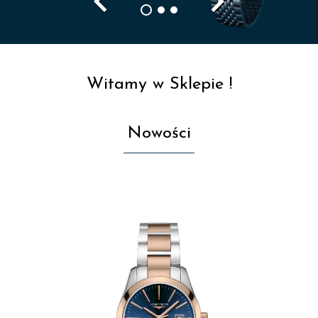
navigate_before
navigate_next
Witamy w Sklepie !
Nowości