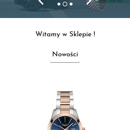
navigate_before
navigate_next
Witamy w Sklepie !
Nowości