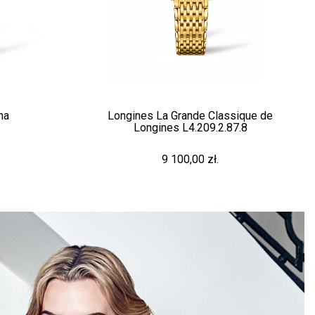
ngines La Grande Classique de
Tissot Seas
Longines L4.209.2.87.8
T120.417.17
9 100,00 zł.
2 800,00