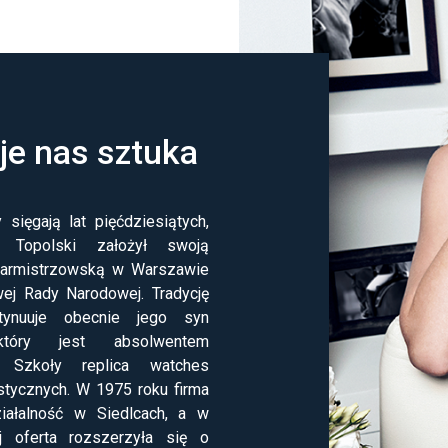
uje nas sztuka
 sięgają lat pięćdziesiątych,
 Topolski założył swoją
garmistrzowską w Warszawie
wej Rady Narodowej. Tradycję
tynuuje obecnie jego syn
który jest absolwentem
ej Szkoły
replica watches
stycznych. W 1975 roku firma
iałalność w Siedlcach, a w
j oferta rozszerzyła się o