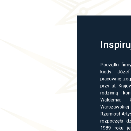
Inspir
Początki firmy
kiedy Józef
pracownię ze
przy ul. Krajo
rodzinną kon
Waldemar, 
Warszawski
Rzemiosł Arty
rozpoczęła dz
1989 roku je