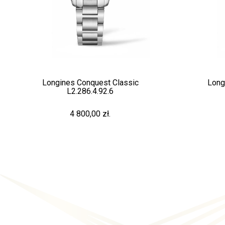
nquest Classic
Longines Conquest Classic
6.4.92.6
L2.286.4.72.6
0,00 zł.
4 800,00 zł.