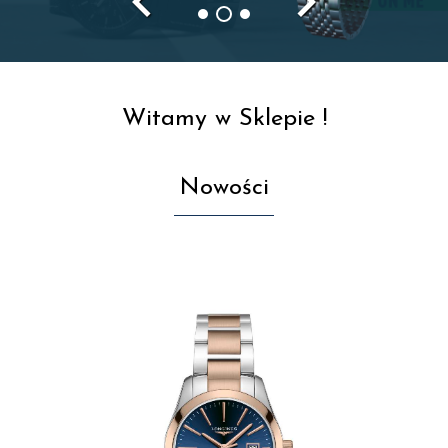
navigate_before
navigate_next
Witamy w Sklepie !
Nowości