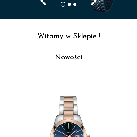
navigate_before
navigate_next
Witamy w Sklepie !
Nowości