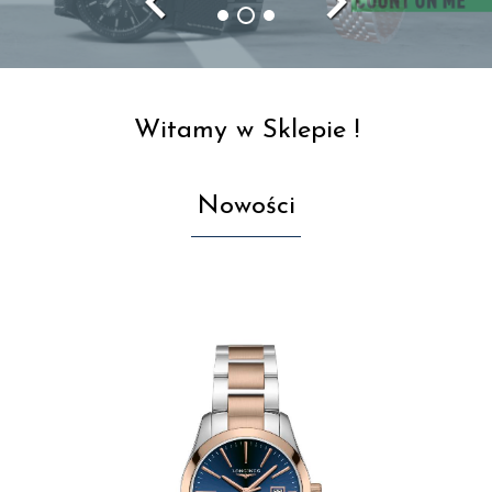
navigate_before
navigate_next
Witamy w Sklepie !
Nowości