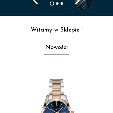
navigate_before
navigate_next
Witamy w Sklepie !
Nowości