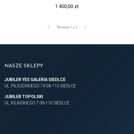
1 400,00 zł.
keyboard_arrow_left
keyboard_arrow_right
Strona 1 z 1
NASZE SKLEPY
JUBILER YES GALERIA SIEDLCE
UL. PIŁSUDSKIEGO 74 08-110 SIEDLCE
JUBILER TOPOLSKI
UL. KILIŃSKIEGO 7 08-110 SIEDLCE